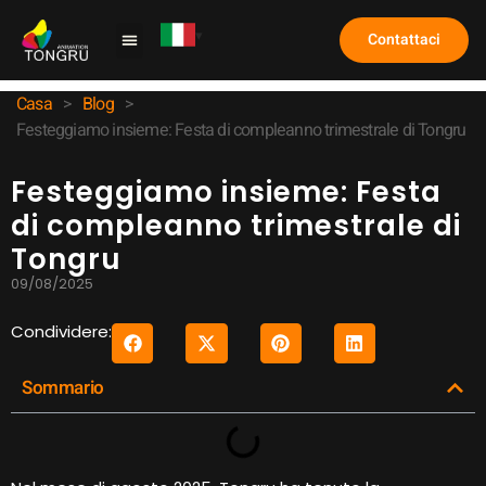
Contattaci
Macchina per artigli
Caso di studio
Domande frequenti
Casa
>
Blog
>
Festeggiamo insieme: Festa di compleanno trimestrale di Tongru
Festeggiamo insieme: Festa
di compleanno trimestrale di
Tongru
09/08/2025
Condividere:
Sommario