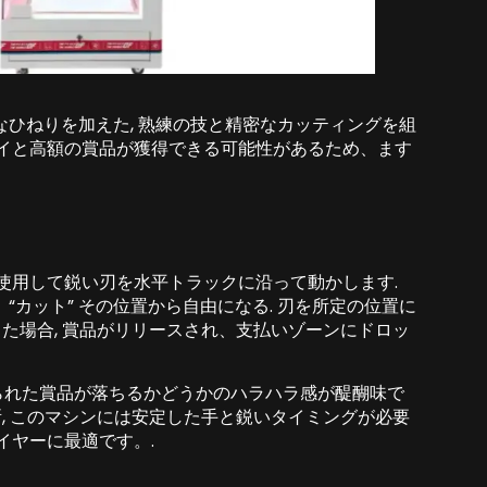
ひねりを加えた, 熟練の技と精密なカッティングを組
レイと高額の賞品が獲得できる可能性があるため、ます
使用して鋭い刃を水平トラックに沿って動かします.
カット” その位置から自由になる. 刃を所定の位置に
した場合, 賞品がリリースされ、支払いゾーンにドロッ
られた賞品が落ちるかどうかのハラハラ感が醍醐味で
所, このマシンには安定した手と鋭いタイミングが必要
イヤーに最適です。.