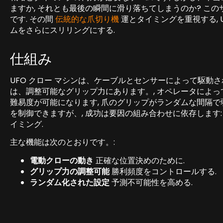
ますか, それとも最後の瞬間に滑り落ちてしまうのか? こ
です. その間
伝統的な爪切り機
運とタイミングを重視する, 
ムをさらにスリリングにする.
仕組み
UFO クロー マシンは、ケーブルとセンサーによって駆動さ
は、調整可能なグリップ力にあります。, オペレータによっ
難易度が可能になります, 爪のグリップがランダムな間隔で
を制御できますが、, 成功は要因の組み合わせに依存します: 
イミング.
主な機能は次のとおりです。:
電動クローの動き
正確な位置決めのために.
グリップ力の調整可能
勝利頻度をコントロールする.
ランダム化された設定
予測不可能性を高める.