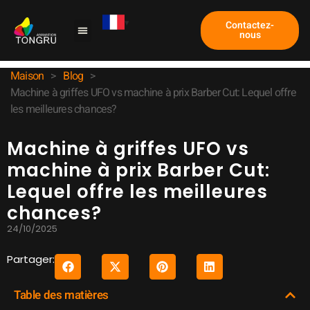
Contactez-
nous
Machine à griffes
Étude de cas
À propos de nous
Maison
>
Blog
>
Machine à griffes UFO vs machine à prix Barber Cut: Lequel offre
les meilleures chances?
Machine à griffes UFO vs
machine à prix Barber Cut:
Lequel offre les meilleures
chances?
24/10/2025
Partager:
Table des matières