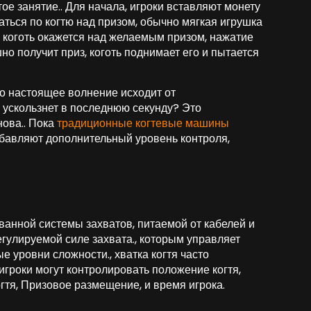
ое занятие.. Для начала, игроки вставляют монету
аться по когтю над призом, обычно мягкая игрушка
 коготь окажется над желаемым призом, нажатие
шно получит приз, коготь поднимает его и пытается
, но настоящее волнение исходит от
о ускользнет в последнюю секунду? Это
нова.. Пока
традиционные когтевые машины
бавляют дополнительный уровень контроля,
анной системы захватов, питаемой от кабелей и
егулируемой силе захвата., которым управляет
 уровни сложности., хватка когтя часто
гроки могут контролировать положение когтя,
огтя, Призовое размещение, и время игрока.