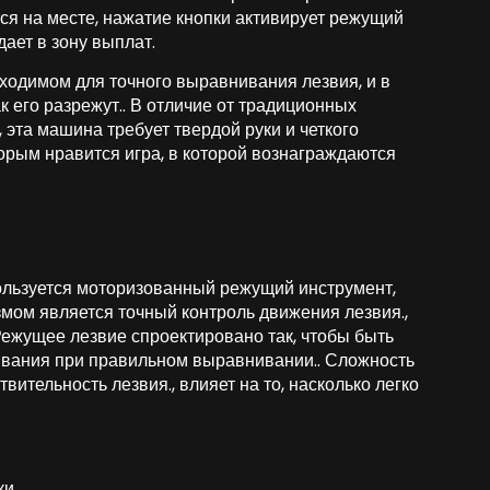
тся на месте, нажатие кнопки активирует режущий
ает в зону выплат.
ходимом для точного выравнивания лезвия, и в
ак его разрежут.. В отличие от традиционных
, эта машина требует твердой руки и четкого
орым нравится игра, в которой вознаграждаются
ользуется моторизованный режущий инструмент,
ом является точный контроль движения лезвия.,
Режущее лезвие спроектировано так, чтобы быть
живания при правильном выравнивании.. Сложность
ительность лезвия., влияет на то, насколько легко
и.