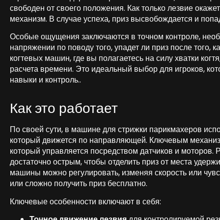
свободен от своего положения. Как только лезвие окаже
механизм. В случае успеха, приз высвобождается и попад
Особые ощущения заключаются в точном контроле, необ
напряжении по поводу того, упадет ли приз после того, к
когтевых машин, где вы полагаетесь на силу хватки когтя
расчета времени. Это идеальный выбор для игроков, кот
навыки и контроль..
Как это работает
По своей сути, в машине для стрижки парикмахеров исп
который движется по направляющей. Ключевым механизм
который управляется посредством датчиков и моторов. 
достаточно острым, чтобы отделить приз от места удер
машины можно регулировать, изменяя скорость или чувств
или сложно получить приз бесплатно.
Ключевые особенности включают в себя:
Точное движение лезвия
для контролируемой резк