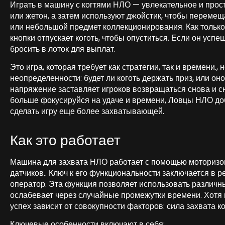
Играть в машину с когтями НЛО — увлекательное и прост
или жетон, а затем используют джойстик, чтобы перемещ
или небольшой предмет коллекционирования. Как только
кнопки отпускает коготь, чтобы опуститься. Если он успе
бросить в лоток для выплат.
Это игра, которая требует как стратегии, так и времени.
неопределенности: будет ли коготь держать приз, или он
напряжение заставляет игроков возвращаться снова и с
больше фокусируйся на удаче и времени, Ловцы НЛО до
сделать игру еще более захватывающей.
Как это работает
Машина для захвата НЛО работает с помощью моторизов
датчиков.. Ключ к его функциональности заключается в р
оператор. Эта функция позволяет использовать различные
ослабевает через случайные промежутки времени. Хотя и
успех зависит от совокупности факторов: сила захвата к
Ключевые особенности включают в себя: