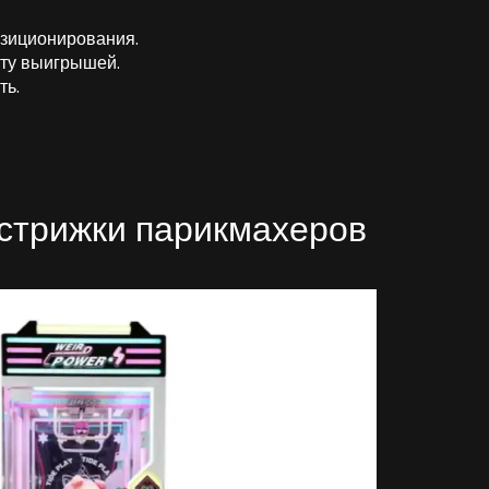
озиционирования.
оту выигрышей.
ть.
 стрижки парикмахеров