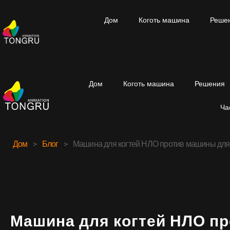
Дом
Коготь машина
Реше
Дом
Коготь машина
Решения
Ча
Дом
>
Блог
>
Машина для когтей НЛО против машины для 
Машина для когтей НЛО п