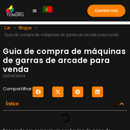
Contate-nos
Máquina de Garra
Estudo de caso
Perguntas frequentes
Lar
>
Blogue
>
Guia de compra de máquinas de garras de arcade para venda
Guia de compra de máquinas
de garras de arcade para
venda
23/09/2024
Compartilhar:
Índice