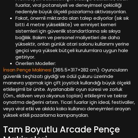
fuarlar, viral potansiyeli ve deneyimsel çekiciliği
nedeniyle büyük ölçekli pazarlama aktivasyonları.
Fakat, önemli miktarda alan talep ediyorlar (sık sık
bitti 4 metre yükseklikte) ve emniyet kemeri
sistemleri için güvenlik standartlarına sıkı sıkıya
bağlılık. Bakım ve personel maliyetleri de daha
yüksektir, onları günlük atari salonu kullanımı yerine
geçici veya yüksek bütçeli kurulumlara uygun hale
getiriyor.
Önerilen Modeller:
İnsan Pençe Makinesi
(365.5×317×282 cm): Oyuncuların
güvenlik teçhizatı giydiği ve ödül çukuru üzerinde
manevra yapmak için çift joystick kullandığı büyük ölçekli
etkileşimli bir ünite. Ayarlanabilir oyun süresi ve zorluk
(Örn., eldiven veya okyanus topları) etkileşimi ve tekrar
oynatma değerini artırın. Ticari fuarlar için ideal, festivaller,
veya viral etki ve akılda kalıcı kullanıcı deneyimleri arayan
yüksek etkili pazarlama kampanyaları.
Tam Boyutlu Arcade Pençe