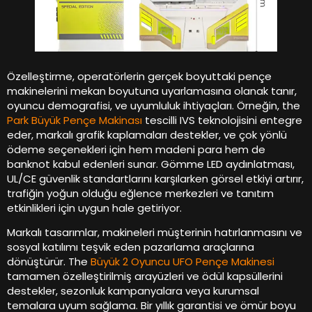
Özelleştirme, operatörlerin gerçek boyuttaki pençe
makinelerini mekan boyutuna uyarlamasına olanak tanır,
oyuncu demografisi, ve uyumluluk ihtiyaçları. Örneğin, the
Park Büyük Pençe Makinası
tescilli IVS teknolojisini entegre
eder, markalı grafik kaplamaları destekler, ve çok yönlü
ödeme seçenekleri için hem madeni para hem de
banknot kabul edenleri sunar. Gömme LED aydınlatması,
UL/CE güvenlik standartlarını karşılarken görsel etkiyi artırır,
trafiğin yoğun olduğu eğlence merkezleri ve tanıtım
etkinlikleri için uygun hale getiriyor.
Markalı tasarımlar, makineleri müşterinin hatırlanmasını ve
sosyal katılımı teşvik eden pazarlama araçlarına
dönüştürür.
The
Büyük 2 Oyuncu UFO Pençe Makinesi
tamamen özelleştirilmiş arayüzleri ve ödül kapsüllerini
destekler, sezonluk kampanyalara veya kurumsal
temalara uyum sağlama. Bir yıllık garantisi ve ömür boyu