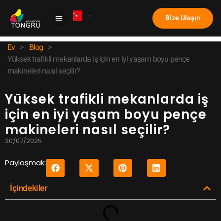
Bize Ulaşın
Pençe Makinesi
Örnek Olay İncelemesi
Ev
>
Blog
>
Yüksek trafikli mekanlarda iş için en iyi yaşam boyu pençe
makineleri nasıl seçilir?
Yüksek trafikli mekanlarda iş
için en iyi yaşam boyu pençe
makineleri nasıl seçilir?
30/07/2025
Paylaşmak:
İçindekiler