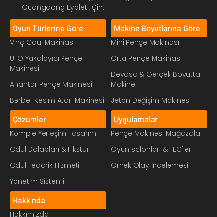
Guangdong Eyaleti, Çin.
Oyun Türlerine Göre
Makine Boyutlarına Göre
Vinç Ödül Makinası
Mini Pençe Makinası
UFO Yakalayıcı Pençe
Orta Pençe Makinası
Makinesi
Devasa & Gerçek Boyutta
Anahtar Pençe Makinesi
Makine
Berber Kesim Atari Makinesi
Jeton Değişim Makinesi
Çözümler
Uygulamalar
Komple Yerleşim Tasarımı
Pençe Makinesi Mağazaları
Ödül Dolapları & Fikstür
Oyun salonları & FEC'ler
Ödül Tedarik Hizmeti
Örnek Olay İncelemesi
Yönetim Sistemi
Hakkında
Hakkımızda