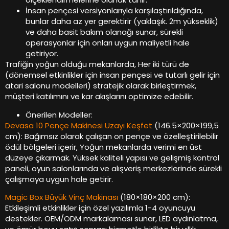
İnsan pençesi versiyonlarıyla karşılaştırıldığında,
bunlar daha az yer gerektirir (yaklaşık. 2m yükseklik)
ve daha basit bakım olanağı sunar, sürekli
operasyonlar için onları uygun maliyetli hale
getiriyor.
Trafiğin yoğun olduğu mekanlarda, Her iki türü de
(dönemsel etkinlikler için insan pençesi ve tutarlı gelir için
atari salonu modelleri) stratejik olarak birleştirmek,
müşteri katılımını ve kar akışlarını optimize edebilir.
Önerilen Modeller:
Devasa 10 Pençe Makinesi Uzayı Keşfet
(146.5×200×199,5
cm): Bağımsız olarak çalışan on pençe ve özelleştirilebilir
ödül bölgeleri içerir, Yoğun mekanlarda verimi en üst
düzeye çıkarmak. Yüksek kaliteli yapısı ve gelişmiş kontrol
paneli, oyun salonlarında ve alışveriş merkezlerinde sürekli
çalışmaya uygun hale getirir.
Magic Box Büyük Vinç Makinası
(180×180×200 cm):
Etkileşimli etkinlikler için özel yazılımla 1-4 oyuncuyu
destekler. OEM/ODM markalaması sunar, LED aydınlatma,