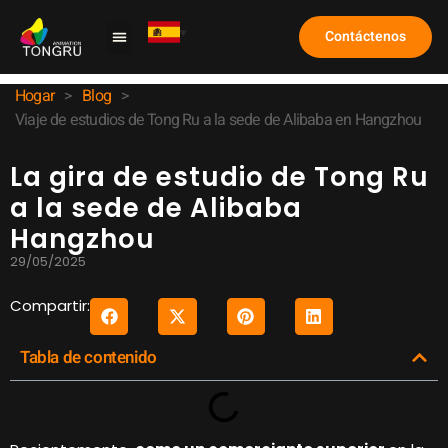
Contáctenos
Máquina de garra
Caso de estudio
Sobre nosotros
Preguntas frecuentes
Hogar
>
Blog
>
Viaje de estudios de Tong Ru a la sede de Alibaba en Hangzhou
La gira de estudio de Tong Ru
a la sede de Alibaba
Hangzhou
29/05/2025
Compartir:
Tabla de contenido