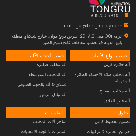
+86 15018766189
manager@tongruplay.com
غرفة 301, مبنى 2, لا. 120 طريق دونغ هوان, شارع شيكياو, منطقة
بانيو, مدينة قوانغتشو, مقاطعة غانج دونج, الصين.
حسب أنواع الألعاب
حسب أحجام الآلة
آلة جائزة كرين
آلة مخلب صغيرة
آلة مخلب صائد الأجسام الطائرة
آلة المخلب المتوسطة
المجهولة
عملاق & آلة بالحجم الطبيعي
آلة مخلب المفتاح
آلة تبادل الرموز
آلة قص الحلاق
حلول
التطبيقات
تصميم تخطيط كامل
متاجر آلات المخلب
خزائن الجائزة & تركيبات
الممرات & لجنة الانتخابات