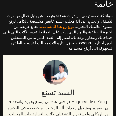
اتمة
سواء كنت مستوحى من تراث SEGA وتبحث عن بديل فعال من حيث
لتكلفة, أو تحتاج إلى آلة مخلب جسم غامض مخصصة بالكامل لرفع
ستوى علامتك التجارية,
تونغ رو هنا للمساعدة
. يجمع فريقنا بين
لخبرة الصناعية والنهج الذي يركز على العملاء لتقديم الآلات التي تلبي
حتياجاتك وتتجاوز توقعاتك. انضم إلى العدد المتزايد من المشغلين
الذين اختاروا Tong Ru، وحوّل إثارة آلات مخالب الأجسام الطائرة
لمجهولة إلى أرباح مستدامة.
السيد تسنغ
Engineer Mr
. Zeng هو فني هندسي يتمتع بخبرة واسعة ف
ي تصميم وتشغيل معدات آلة المخلب, متخصصة في التحسي
ن الهيكلي والاستقرار التشغيلي لآلات التسلية ذات المخالب.