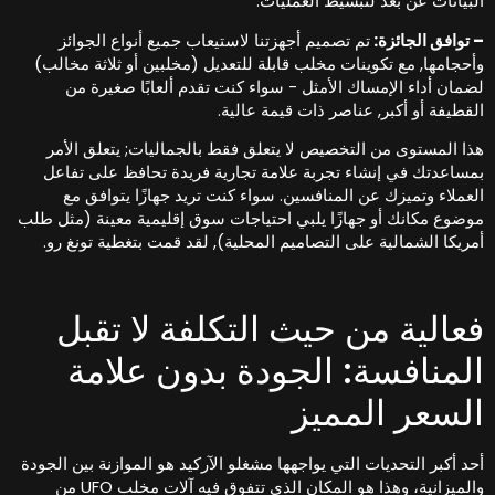
لبيانات عن بعد لتبسيط العمليات.
 توافق الجائزة:
تم تصميم أجهزتنا لاستيعاب جميع أنواع الجوائز
أحجامها, مع تكوينات مخلب قابلة للتعديل (مخلبين أو ثلاثة مخالب)
ضمان أداء الإمساك الأمثل - سواء كنت تقدم ألعابًا صغيرة من
لقطيفة أو أكبر, عناصر ذات قيمة عالية.
ذا المستوى من التخصيص لا يتعلق فقط بالجماليات; يتعلق الأمر
مساعدتك في إنشاء تجربة علامة تجارية فريدة تحافظ على تفاعل
لعملاء وتميزك عن المنافسين. سواء كنت تريد جهازًا يتوافق مع
وضوع مكانك أو جهازًا يلبي احتياجات سوق إقليمية معينة (مثل طلب
مريكا الشمالية على التصاميم المحلية), لقد قمت بتغطية تونغ رو.
عالية من حيث التكلفة لا تقبل
لمنافسة: الجودة بدون علامة
لسعر المميز
حد أكبر التحديات التي يواجهها مشغلو الآركيد هو الموازنة بين الجودة
والميزانية، وهذا هو المكان الذي تتفوق فيه آلات مخلب UFO من