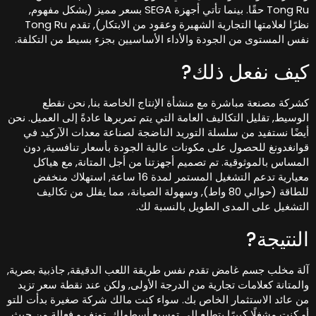
Tong Ru حقًا. بينما تأتي أجهزة SEGA بسعر مميز (بشكل مفهوم,
نظرًا لعلامتها التجارية الشهيرة وعقود من الابتكار), تقدم Tong Ru
فس المستوى من الجودة والأداء الأساسيين بجزء بسيط من التكلفة.
يف نفعل ذلك?
شركة مصنعة مباشرة مع منشأة الإنتاج الخاصة بنا, نحن نقطع
لوسيط, تقليل التكاليف العامة التي يتم تمريرها عادةً إلى العميل. نحن
يضًا نستفيد من سلسلة التوريد الناضجة لصناعة معدات الآركيد في
وانغدونغ للحصول على مكونات عالية الجودة بأسعار تنافسية, دون
لمساس بالموثوقية. تم تصميم أجهزتنا من أجل المتانة, مع هياكل
معيارية تدعم التشغيل المستمر لمدة 16 ساعة, استهلاك منخفض
للطاقة (حوالي 80 واط), وسهولة الصيانة، مما يقلل من تكاليف
لتشغيل على المدى الطويل بالنسبة لك.
لنتيجة?
لة مخلب جسم غامض تقدم نفس طريقة اللعب الدقيقة, جاذبية بصرية,
المتانة كعلامات تجارية من الدرجة الأولى, ولكن عند نقطة سعر تزيد
ن عائد الاستثمار الخاص بك. سواء كنت مالك شركة صغيرة بدأت للتو
و كنت مشغلًا كبيرًا يتطلع إلى توسيع أسطولك, تونغ رو فعالة من حيث