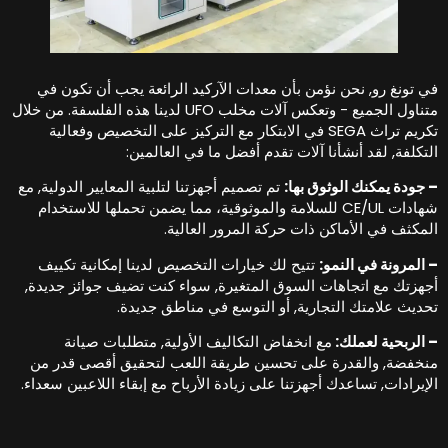
ي تونغ رو, نحن نؤمن بأن معدات الآركيد الرائعة يجب أن تكون في
متناول الجميع - وتعكس آلات مخلب UFO لدينا هذه الفلسفة. من خلال
تكريم تراث SEGA في الابتكار مع التركيز على التخصيص وفعالية
لتكلفة, لقد أنشأنا آلات تقدم أفضل ما في العالمين:
 جودة يمكنك الوثوق بها:
تم تصميم أجهزتنا لتلبية المعايير الدولية, مع
شهادات CE/UL للسلامة والموثوقية، مما يضمن تحملها للاستخدام
لمكثف في الأماكن ذات حركة المرور العالية.
 المرونة في النمو:
تتيح لك خيارات التخصيص لدينا إمكانية تكييف
جهزتك مع اتجاهات السوق المتغيرة, سواء كنت تضيف جوائز جديدة,
حديث علامتك التجارية, أو التوسع في مناطق جديدة.
 الربحية لعملك:
مع انخفاض التكاليف الأولية, متطلبات صيانة
نخفضة, والقدرة على تحسين طريقة اللعب لتحقيق أقصى قدر من
لإيرادات, تساعدك أجهزتنا على زيادة الأرباح مع إبقاء اللاعبين سعداء.