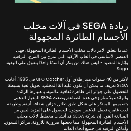
ريادة SEGA في آلات مخلب
لأجسام الطائرة المجهولة
ندما يتعلق الأمر بآلات مخلب الأجسام الطائرة المجهولة، فهي
لعنصر الأساسي في ألعاب الآركيد التي تمزج بين المرح, الترقب,
إثارة المصيد - ليس هناك من ينكر أن اسمًا واحدًا يتفوق على البقية:
Sega
لأكثر من 40 سنوات منذ إطلاق أول UFO Catcher في 1985, أعادت
SEGA تعريف ما يمكن أن تكون عليه آلة المخلب, تحويل لعبة بسيطة
لحصول على جوائز إلى ظاهرة ثقافية عالمية. باعتبارها الرائدة
والرائدة بلا منازع في هذه الصناعة, وضعت SEGA المعيار الذهبي
تصميمها المبتكر على شكل طبق طائر, خزائن شفافة أنيقة, وطريقة
عب غامرة تجعل اللاعبين يعودون للحصول على المزيد. ليس من
المبالغة القول إن شركة SEGA قد أنشأت مخططًا لآلات مخلب
لأجسام الطائرة المجهولة, مما يجعلها ضرورية للأروقة, مراكز التسوق,
أماكن الترفيه في جميع أنحاء العالم.