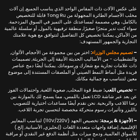
لى عكس الآلات ذات المقاس الواحد الذي يناسب الجميع, إن آلات
مخلب الأجسام الطائرة المجهولة من Tong Ru قابلة للتخصيص
الكامل، وهي مصممة لمساعدتك على التميز في السوق المزدحمة.
واء كنت تدير متجرًا صغيرًا, منطقة ترفيهية بالمول, أو سلسلة عالمية
ن الأماكن, يمكننا تخصيص كل التفاصيل لتتوافق مع هوية علامتك
لتجارية والجمهور المستهدف:
تصميم مجلس الوزراء
:
اختر من بين مجموعة من الأحجام, الألوان,
التشطيبات - من الأساليب الحديثة الأنيقة إلى الجريئة, تصميمات
ات علامات تجارية مع شعارك ورسوماتك. يمكننا أيضًا دمج عناصر
ريدة مثل أنماط النمط الصيني أو الملصقات المستندة إلى موضوع
عين لتتناسب مع جمالية مكانك.
تخصيص اللعب:
ضبط قوة المخلب, صعوبة اللعبة, واحتمالات الفوز
عن بعد عبر شاشة LCD تعمل باللمس، مما يسمح لك بالموازنة بين
ضا اللاعب والربحية. نحن نقدم أيضًا مساعدات اختيارية للتصويب
الليزر وتأثيرات رسوم متحركة مخصصة لتحسين تجربة اللاعب.
 الأجهزة & برمجة:
تخصيص الجهد (110V/220V) لتناسب المعايير
لإقليمية, إضافة واجهات متعددة اللغات (إنجليزي, الأسبانية, إلخ.)
لأسواق العالمية, ودمج ميزات مثل أنظمة الدفع غير النقدي أو مراقبة