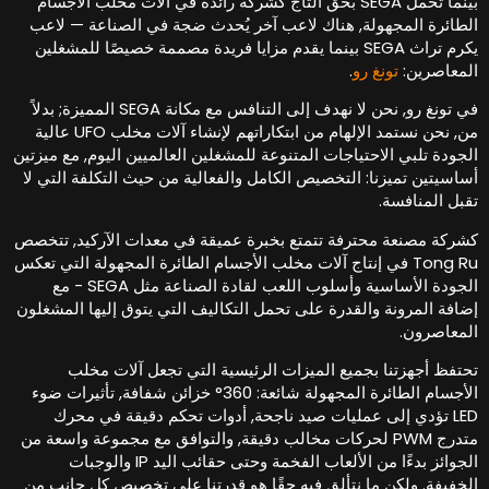
بينما تحمل SEGA بحق التاج كشركة رائدة في آلات مخلب الأجسام
لطائرة المجهولة, هناك لاعب آخر يُحدث ضجة في الصناعة — لاعب
يكرم تراث SEGA بينما يقدم مزايا فريدة مصممة خصيصًا للمشغلين
لمعاصرين:
تونغ رو
.
في تونغ رو, نحن لا نهدف إلى التنافس مع مكانة SEGA المميزة; بدلاً
من, نحن نستمد الإلهام من ابتكاراتهم لإنشاء آلات مخلب UFO عالية
لجودة تلبي الاحتياجات المتنوعة للمشغلين العالميين اليوم, مع ميزتين
ساسيتين تميزنا: التخصيص الكامل والفعالية من حيث التكلفة التي لا
قبل المنافسة.
شركة مصنعة محترفة تتمتع بخبرة عميقة في معدات الآركيد, تتخصص
Tong Ru في إنتاج آلات مخلب الأجسام الطائرة المجهولة التي تعكس
الجودة الأساسية وأسلوب اللعب لقادة الصناعة مثل SEGA - مع
ضافة المرونة والقدرة على تحمل التكاليف التي يتوق إليها المشغلون
لمعاصرون.
حتفظ أجهزتنا بجميع الميزات الرئيسية التي تجعل آلات مخلب
الأجسام الطائرة المجهولة شائعة: 360° خزائن شفافة, تأثيرات ضوء
LED تؤدي إلى عمليات صيد ناجحة, أدوات تحكم دقيقة في محرك
متدرج PWM لحركات مخالب دقيقة, والتوافق مع مجموعة واسعة من
الجوائز بدءًا من الألعاب الفخمة وحتى حقائب اليد IP والوجبات
لخفيفة. ولكن ما نتألق فيه حقًا هو قدرتنا على تخصيص كل جانب من