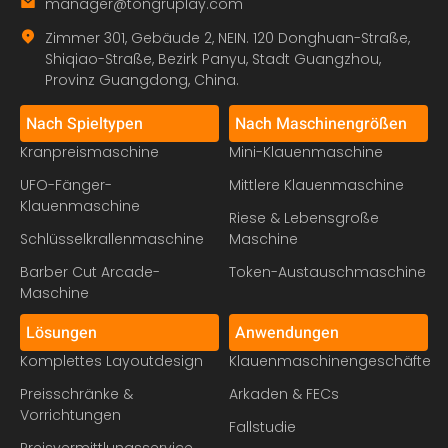
manager@tongruplay.com
Zimmer 301, Gebäude 2, NEIN. 120 Donghuan-Straße,
Shiqiao-Straße, Bezirk Panyu, Stadt Guangzhou,
Provinz Guangdong, China.
Nach Spieltypen
Nach Maschinengrößen
Kranpreismaschine
Mini-Klauenmaschine
UFO-Fänger-
Mittlere Klauenmaschine
Klauenmaschine
Riese & Lebensgroße
Schlüsselkrallenmaschine
Maschine
Barber Cut Arcade-
Token-Austauschmaschine
Maschine
Lösungen
Anwendungen
Komplettes Layoutdesign
Klauenmaschinengeschäfte
Preisschränke &
Arkaden & FECs
Vorrichtungen
Fallstudie