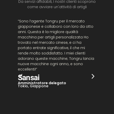
Da servizi affidabili, I nostri clienti scoprono
come avviare un'attività di artigli
“Sono l’agente Tongru per il mercato
“Ho ap
giapponese e collaboro con loro da otto
artigli
anni. Questa è la migliore qualità
sono e
macchina per artigli personalizzata
Ho
prender
trovato nel mercato cinese, e ci ha
ancora
portato entrate significative, il che mi
folle e
rende molto soddisfatto. I miei clienti
Lo ab
adorano queste macchine; Tongru lancia
un'attiv
nuove macchine ogni anno, e sono
macchin
eccellenti!”
macchin
altamen
Sansai
molto 
Amministratore delegato
Gug
Tokio, Giappone
Capo
New Yor