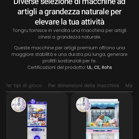
Diverse selezione di macchine ad
artigli a grandezza naturale per
elevare la tua attività
Tongru fornisce in vendita una macchina per artigli
cinesi a grandezza naturale.
Queste macchine per artigli premium offrono una
maggiore stabilità e una durata più lunga, generare
profitti sostanziali per te.
Certificazioni del prodotto:
UL, CE, Rohs
Per tipi di gioco
Per dimensioni della macchina
Macc