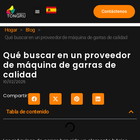
Contáctenos
Máquina de garra
Caso de estudio
Sobre nosotros
Preguntas frecuentes
Hogar
>
Blog
>
Qué buscar en un proveedor de máquina de garras de calidad
Qué buscar en un proveedor
de máquina de garras de
calidad
10/02/2025
Compartir:
Tabla de contenido