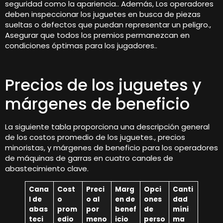
seguridad como la apariencia.. Además, Los operadores
deben inspeccionar los juguetes en busca de piezas
sueltas o defectos que puedan representar un peligro.,
Asegurar que todos los premios permanezcan en
condiciones óptimas para los jugadores..
Precios de los juguetes y
márgenes de beneficio
La siguiente tabla proporciona una descripción general
de los costos promedio de los juguetes., precios
minoristas, y márgenes de beneficio para los operadores
de máquinas de garras en cuatro canales de
abastecimiento clave.
Cana
Cost
Preci
Marg
Opci
Canti
l de
o
o al
en de
ones
dad
abas
prom
por
benef
de
míni
teci
edio
meno
icio
perso
ma