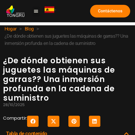
Contáctenos
Máquina de garra
Caso de estudio
Sobre nosotros
Preguntas frecuentes
Hogar
>
Blog
>
¿De dónde obtienen sus juguetes las máquinas de garras?? Una
inmersión profunda en la cadena de suministro
¿De dónde obtienen sus
juguetes las máquinas de
garras?? Una inmersión
profunda en la cadena de
suministro
28/10/2025
Compartir:
Tabla de contenido