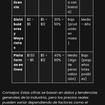
licen
a con
cia
licenci
a)
Distri
$2 –
$5 –
30% –
Bajo
Medio
buid
$5
$12
50%
(prod
– Alto
ores
ucido
y
en
Mayo
masa
rista
)
s
Plata
$1.50
$5 –
40% –
Medio
Bajo
form
– $5
$12
60%
(algo
(pequ
as en
de
eños
línea
perso
lotes
naliza
posibl
ción)
es)
Consejos: Estas cifras se basan en datos y tendencias
generales de la industria., pero los precios reales
pueden variar dependiendo de factores como el