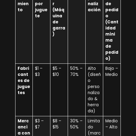
mien
por
r
naliz
de
to
jugue
(Máq
ación
pedid
te
uina
o
de
(Cant
garra
idad
)
míni
ma
de
pedid
o)
Fabri
$1 –
$5 –
50% –
Alto
Bajo –
cant
$3
$10
70%
(diseñ
Medio
es de
o
jugue
perso
tes
naliza
do &
herra
da)
Merc
$3 –
$8 –
30% –
Limita
Medio
ancí
$7
$15
50%
do
– Alto
a con
(marc