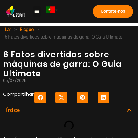
Contate-nos
Máquina de Garra
Estudo de caso
Perguntas frequentes
Lar
>
Blogue
>
6 Fatos divertidos sobre máquinas de garra: O Guia Ultimate
6 Fatos divertidos sobre
máquinas de garra: O Guia
Ultimate
05/03/2025
Compartilhar:
Índice