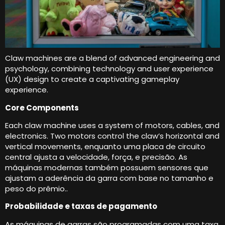
Claw machines are a blend of advanced engineering and
psychology
,
combining technology and user experience
(
UX
)
design to create a captivating gameplay
experience
.
Core Components
Each claw machine uses a system of motors
,
cables
,
and
electronics
.
Two motors control the claw’s horizontal and
vertical movements
, enquanto uma placa de circuito
central ajusta a velocidade, força, e precisão. As
máquinas modernas também possuem sensores que
ajustam a aderência da garra com base no tamanho e
peso do prêmio..
Probabilidade e taxas de pagamento
As máquinas de garras são programadas com uma taxa