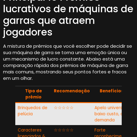
lucrativos de máquinas de
garras que atraem
jogadores
A mistura de prêmios que você escolher pode decidir se
sua máquina de garra se torna uma emoção única ou
um mecanismo de lucro constante. Abaixo está uma
comparação rápida dos prêmios de máquina de garra
mais comuns, mostrando seus pontos fortes e fracos
em um olhar.
Tipo de
Recomendação
Benefícios
prêmio
Brinquedos de
☆☆☆☆☆
Apelo universal,
P
pelúcia
baixo custo, alta
r
demanda
f
Caracteres
☆☆☆☆☆
Forte
C
licenciados &
reconhecimento
a