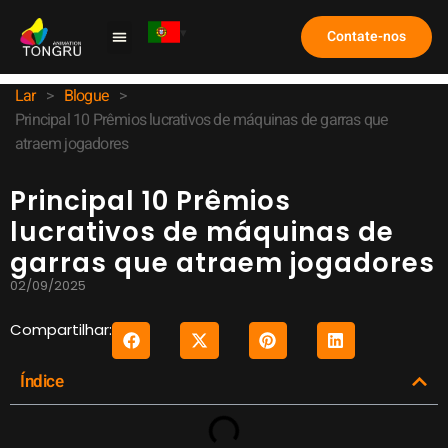
Contate-nos
Máquina de Garra
Estudo de caso
Perguntas frequentes
Lar
>
Blogue
>
Principal 10 Prêmios lucrativos de máquinas de garras que
atraem jogadores
Principal 10 Prêmios
lucrativos de máquinas de
garras que atraem jogadores
02/09/2025
Compartilhar:
Índice