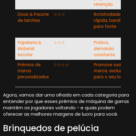
retenção
Doce & Pacote
☆☆☆
Rotatividade
E
de lanches
rápida, barato
j
para fonte
b
p
Papelaria &
☆☆☆
Prático,
N
Material
demanda
e
escolar
constante
Prêmios de
☆☆☆☆
Promove sua
T
marca
marca, exclusivo
d
personalizados
para o seu local
m
Agora, vamos dar uma olhada em cada categoria para
entender por que esses prêmios de máquina de garras
mantêm os jogadores voltando - e quais podem
oferecer as melhores margens de lucro para você.
Brinquedos de pelúcia