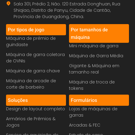
Sala 301, Prédio 2, Não. 120 Estrada Donghuan, Rua
Shiqiao, Distrito de Panyu, Cidade de Cantão,
Província de Guangdong, China.
Por tipos de jogo
Por tamanhos de
máquina
Máquina de prêmio de
guindaste
Mini máquina de garra
Máquina de garra coletora
Máquina de Garra Média
de OVNIs
Gigante & Máquina em
Máquina de garra chave
tamanho real
Máquina de arcade de
Máquina de troca de
corte de barbeiro
tokens
Soluções
Formulários
Design de layout completo
Lojas de máquinas de
garras
Armários de Prêmios &
Jogos
Arcadas & FEC