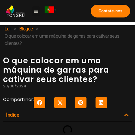
Contate-nos
Máquina de Garra
Estudo de caso
Perguntas frequentes
Lar
>
Blogue
>
O que colocar em uma máquina de garras para cativar seus
clientes?
O que colocar em uma
máquina de garras para
cativar seus clientes?
23/08/2024
Compartilhar:
Índice