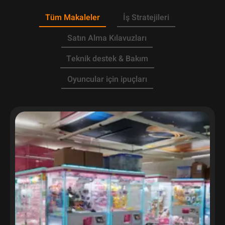
Tüm Makaleler
İş Stratejileri
Satın Alma Kılavuzları
Teknik destek & Bakım
Oyuncular için ipuçları