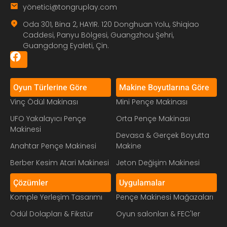
yö
netici@tongruplay.com
Oda 301, Bina 2, HAYIR. 120 Donghuan Yolu, Shiqiao
Caddesi, Panyu Bölgesi, Guangzhou Şehri,
Guangdong Eyaleti, Çin.
Oyun Türlerine Göre
Makine Boyutlarına Göre
Vinç Ödül Makinası
Mini Pençe Makinası
UFO Yakalayıcı Pençe
Orta Pençe Makinası
Makinesi
Devasa & Gerçek Boyutta
Anahtar Pençe Makinesi
Makine
Berber Kesim Atari Makinesi
Jeton Değişim Makinesi
Çözümler
Uygulamalar
Komple Yerleşim Tasarımı
Pençe Makinesi Mağazaları
Ödül Dolapları & Fikstür
Oyun salonları & FEC'ler