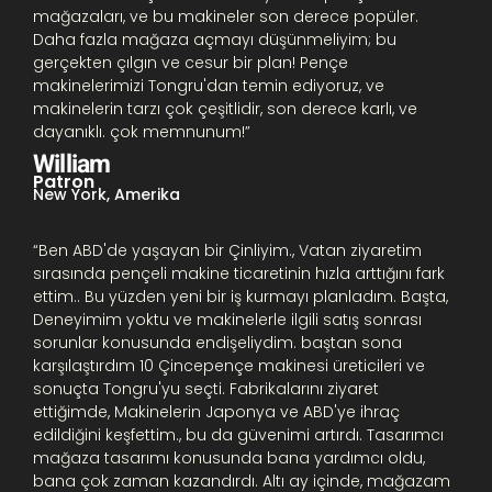
mağazaları, ve bu makineler son derece popüler.
Daha fazla mağaza açmayı düşünmeliyim; bu
gerçekten çılgın ve cesur bir plan! Pençe
makinelerimizi Tongru'dan temin ediyoruz, ve
makinelerin tarzı çok çeşitlidir, son derece karlı, ve
dayanıklı. çok memnunum!”
William
Patron
New York, Amerika
“
Ben ABD'de yaşayan bir Çinliyim., Vatan ziyaretim
sırasında pençeli makine ticaretinin hızla arttığını fark
ettim..
Bu yüzden yeni bir iş kurmayı planladım.
Başta,
Deneyimim yoktu ve makinelerle ilgili satış sonrası
sorunlar konusunda endişeliydim. baştan sona
karşılaştırdım 10
Çince
pençe makinesi üreticileri ve
sonuçta Tongru'yu seçti. Fabrikalarını ziyaret
ettiğimde, Makinelerin Japonya ve ABD'ye ihraç
edildiğini keşfettim., bu da güvenimi artırdı. Tasarımcı
mağaza tasarımı konusunda bana yardımcı oldu,
bana çok zaman kazandırdı.
Altı ay içinde, mağazam