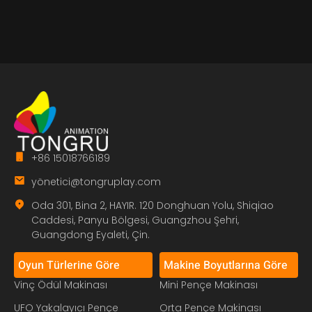
+86 15018766189
yö
netici@tongruplay.com
Oda 301, Bina 2, HAYIR. 120 Donghuan Yolu, Shiqiao
Caddesi, Panyu Bölgesi, Guangzhou Şehri,
Guangdong Eyaleti, Çin.
Oyun Türlerine Göre
Makine Boyutlarına Göre
Vinç Ödül Makinası
Mini Pençe Makinası
UFO Yakalayıcı Pençe
Orta Pençe Makinası