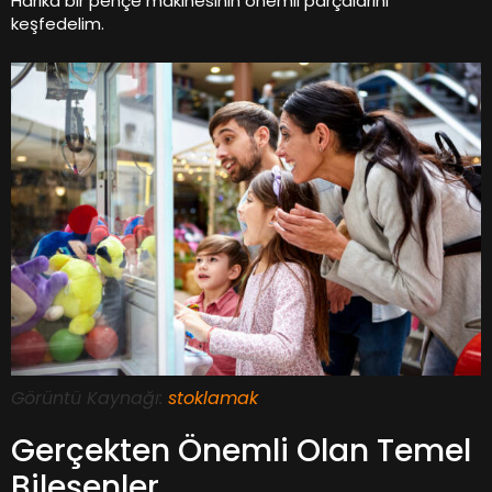
Harika bir pençe makinesinin önemli parçalarını
keşfedelim.
Görüntü Kaynağı:
stoklamak
Gerçekten Önemli Olan Temel
Bileşenler