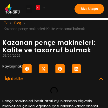
Bize Ulaşın
Pençe Makinesi
Örnek Olay İncelemesi
Ev
>
Blog
>
Kazanan pençe makineleri: Kalite ve tasarruf bulmak
Kazanan pençe makineleri:
Kalite ve tasarruf bulmak
25/07/2025
Paylaşmak:
İçindekiler
Pençe makineleri, basit atari oyunlarından alışveriş
merkezleri için karlı eğlence çözümlerine kadar önemli