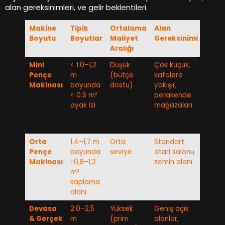
alan gereksinimleri, ve gelir beklentileri.
Makine
Tipik
Ortalama
Alan
İdeal
Boyutu
Boyutlar
Maliyet
Gereksinimi
Türle
Aralığı
Mini
< 1.0–1,2
Düşük
Çok küçük,
Kapsül
Pençe
m
(bütçe
kafelere
anahta
Makinası
boyunda
dostu)
yakışır,
küçük
< 0.5 m²
perakende
peluş
ayak izi
mağazaları
oyunc
Orta
1.4–1,7 m
Orta
Standart
Peluş
Pençe
boyunda
seviye
atari salonu
oyunc
Makinası
~0,8–1,2
zemin alanı
elektr
m²
marka
kaplama
ödüll
alanı
Devasa
2.0–2,5
Yüksek
Geniş açık
Büyük
& Gerçek
m
(prim
alanlar,
peluş,