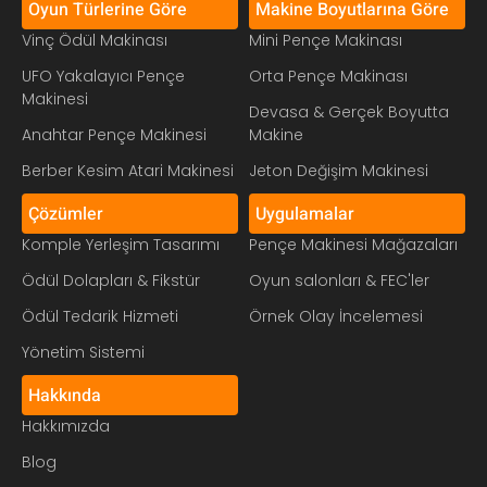
Oyun Türlerine Göre
Makine Boyutlarına Göre
Vinç Ödül Makinası
Mini Pençe Makinası
UFO Yakalayıcı Pençe
Orta Pençe Makinası
Makinesi
Devasa & Gerçek Boyutta
Anahtar Pençe Makinesi
Makine
Berber Kesim Atari Makinesi
Jeton Değişim Makinesi
Çözümler
Uygulamalar
Komple Yerleşim Tasarımı
Pençe Makinesi Mağazaları
Ödül Dolapları & Fikstür
Oyun salonları & FEC'ler
Ödül Tedarik Hizmeti
Örnek Olay İncelemesi
Yönetim Sistemi
Hakkında
Hakkımızda
Blog