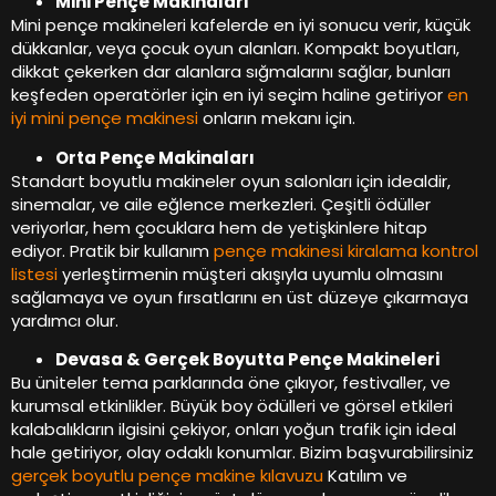
Mini Pençe Makinaları
Mini pençe makineleri kafelerde en iyi sonucu verir, küçük
dükkanlar, veya çocuk oyun alanları. Kompakt boyutları,
dikkat çekerken dar alanlara sığmalarını sağlar, bunları
keşfeden operatörler için en iyi seçim haline getiriyor
en
iyi mini pençe makinesi
onların mekanı için.
Orta Pençe Makinaları
Standart boyutlu makineler oyun salonları için idealdir,
sinemalar, ve aile eğlence merkezleri. Çeşitli ödüller
veriyorlar, hem çocuklara hem de yetişkinlere hitap
ediyor. Pratik bir kullanım
pençe makinesi kiralama kontrol
listesi
yerleştirmenin müşteri akışıyla uyumlu olmasını
sağlamaya ve oyun fırsatlarını en üst düzeye çıkarmaya
yardımcı olur.
Devasa & Gerçek Boyutta Pençe Makineleri
Bu üniteler tema parklarında öne çıkıyor, festivaller, ve
kurumsal etkinlikler. Büyük boy ödülleri ve görsel etkileri
kalabalıkların ilgisini çekiyor, onları yoğun trafik için ideal
hale getiriyor, olay odaklı konumlar. Bizim başvurabilirsiniz
gerçek boyutlu pençe makine kılavuzu
Katılım ve