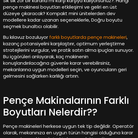
Sık sık zor bir kararla mı karşı karşıya kalıyorsunuz?: Hangi
pençe makinesi boyutları etkileşimi ve geliri en üst
düzeye çıkaracak? Kompakt mini ünitelerden dev
modellere kadar uzanan seçeneklerle, Doğru boyutu
seçmek bunaltıcı olabilir.
Bu kılavuz bozuluyor
farklı boyutlarda pençe makineleri
,
kazanç potansiyelini karşılaştırır, optimum yerleştirme
stratejilerini vurgular, ve pratik satın alma ipuçları sunuyor.
Bu içgörüleri anlayarak, kaç makinenin
konuşlandırılacağına güvenle karar verebilirsiniz,
mekanlarına uygun modelleri seçin, ve oyuncuların geri
gelmesini sağlarken karlılığı artırın.
Pençe Makinalarının Farklı
Boyutları Nelerdir??
Pençe makineleri herkese uygun tek tip değildir. Operatör
olarak, mekanınıza en uygun türün hangisi olduğuna karar