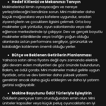
Hedef Kitlenizi ve Mekanınızı Tanıyın
Makinelerinizi kimin oynayacağını ve nereye
yerleştirileceğini kendinize sorun. Mini makineler daha
küçük mağazalara veya kafelere uygundur, sıradan
ziyaretçilerin ve çocukların ilgisini çekmek. Orta boy
makineler çok yönlüdür, oyun salonlarında veya aile
eğlence merkezlerinde iyi çalışıyor. Dev ve gerçek boyutlu
makineler etkinliklerde veya trafiğin yoğun olduğu
alanlarda üstün performans sergiliyor, görünürlük ve
kalabalığın katılımının önemli olduğu yerler.
Bütçe ve Beklenen Getirilerin Planlanması
Yalnızca satın alma fiyatını değil aynı zamanda elektrik
gibi devam eden maliyetleri de göz önünde bulundurun,
Bakım, ve ödül çorabı. Mini makineler makul gelirle uygun
fiyatlıdır, orta ve dev birimler daha yüksek yatırım
gerektirir ancak daha güçlü etkileşim ve daha iyi yatırım
getirisi sağlayabilir.
Makine Boyutunu Ödül Türleriyle Eşleştirin
Ödüllerin pençeye tam oturduğundan emin olun. Mini
üniteler kapsüller veya küçük peluş oyuncaklarla en iyi