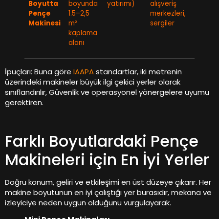
Boyutta
boyunda
yatırımı)
alışveriş
prom
Pençe
1.5–2,5
merkezleri,
veya
Makinesi
m²
sergiler
marka
kaplama
ürünl
alanı
İpuçları: Buna göre
IAAPA
standartlar, iki metrenin
üzerindeki makineler büyük ilgi çekici yerler olarak
sınıflandırılır, Güvenlik ve operasyonel yönergelere uyumu
gerektiren.
Farklı Boyutlardaki Pençe
Makineleri için En İyi Yerler
Doğru konum, geliri ve etkileşimi en üst düzeye çıkarır. Her
makine boyutunun en iyi çalıştığı yer burasıdır, mekana ve
izleyiciye neden uygun olduğunu vurgulayarak.