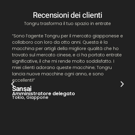
Recensioni dei clienti
Tongru trasforma il tuo spazio in entrate
“
“Sono l’agente Tongru per il mercato giapponese e
C
collaboro con loro da otto anni. Questa è la
p
macchina per artigli della migliore qualità che ho
a
trovato sul mercato cinese, e ci ha portato entrate
a
significative, il che mi rende molto soddisfatto. I
T
miei clienti adorano queste macchine; Tongru
a
lancia nuove macchine ogni anno, e sono
s
eccellenti!”
Sansai
Amministratore delegato
N
Tokio, Giappone