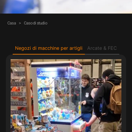
Casa
>
Caso di studio
Negozi di macchine per artigli
Arcate & FEC