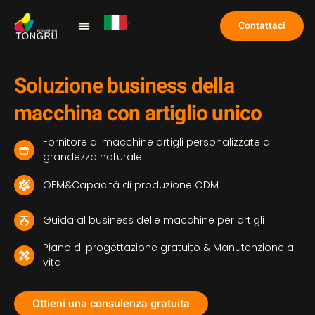
Contattaci
Macchina per artigli
Caso di studio
Domande frequenti
Soluzione business della
macchina con artiglio unico
Fornitore di macchine artigli personalizzate a
grandezza naturale
OEM&Capacità di produzione ODM
Guida al business delle macchine per artigli
Piano di progettazione gratuito & Manutenzione a
vita
Ottieni una consulenza gratuita