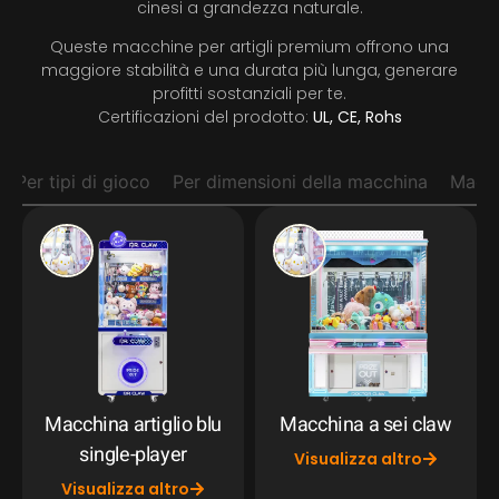
cinesi a grandezza naturale.
Queste macchine per artigli premium offrono una
maggiore stabilità e una durata più lunga, generare
profitti sostanziali per te.
Certificazioni del prodotto:
UL, CE, Rohs
Per tipi di gioco
Per dimensioni della macchina
Macc
Macchina artiglio blu
Macchina a sei claw
single-player
Visualizza altro
Visualizza altro