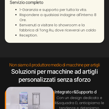
Servizio completo
1-Garanzia e supporto per tutta la vita.
Rispondere a qualsiasi indagine all'interno 8
Ore.
Benvenuti a visitare lo showroom e la
fabbrica di Tong Ru, dove riceverai un caldo
Reception.
Non siamo il produttore medio di macchine per artigli
Soluzioni per macchine ad artigli
personalizzati senza sforzo
Integrato r&Supporto d
Con un design dedicato e
R&squadra D, anticipiamo le
tendenze e deteniamo