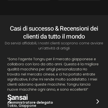
Casi di successo & Recensioni dei
clienti da tutto il mondo
Da servizi affidabili, I nostri clienti scoprono come avviare
un'attività di artigli
“Sono l’agente Tongru per il mercato giapponese e
“
collaboro con loro da otto anni. Questa è la migliore
C
qualità
macchina per artigli personalizzata
Ho
p
trovato nel mercato cinese, e ci ha portato entrate
a
significative, il che mi rende molto soddisfatto. I miei
a
clienti adorano queste macchine; Tongru lancia
s
nuove macchine ogni anno, e sono eccellenti!”
P
e
Sansai
r
Amministratore delegato
Tokio, Giappone