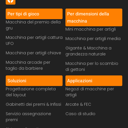
Per tipi di gioco
Per dimensioni della
macchina
Macchina del premio della
gru
Mini macchina per artigli
Macchina per artigli cattura
Macchina per artigli media
UFO
Gigante & Macchina a
Macchina per artigli chiave
grandezza naturale
Macchina arcade per
Macchina per lo scambio
taglio da barbiere
di gettoni
Soluzioni
Applicazioni
Progettazione completa
Negozi di macchine per
del layout
artigli
Gabinetti dei premi & Infissi
Arcate & FEC
Servizio assegnazione
Caso di studio
premi