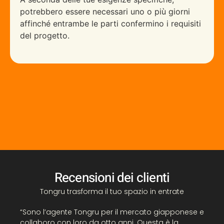
potrebbero essere necessari uno o più giorni
affinché entrambe le parti confermino i requisiti
del progetto.
Recensioni dei clienti
Tongru trasforma il tuo spazio in entrate
“
“Sono l’agente Tongru per il mercato giapponese e
C
collaboro con loro da otto anni. Questa è la