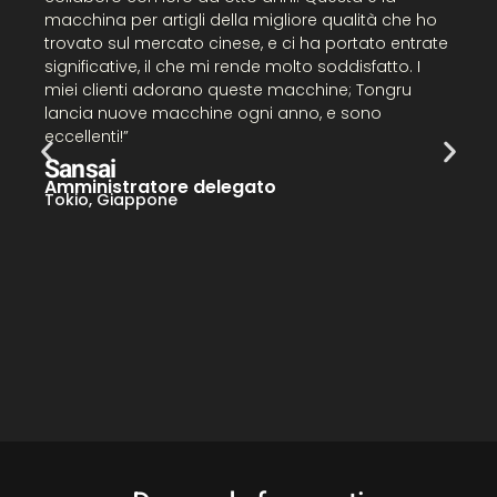
p
macchina per artigli della migliore qualità che ho
a
trovato sul mercato cinese, e ci ha portato entrate
a
significative, il che mi rende molto soddisfatto. I
T
miei clienti adorano queste macchine; Tongru
a
lancia nuove macchine ogni anno, e sono
s
eccellenti!”
Sansai
Amministratore delegato
N
Tokio, Giappone