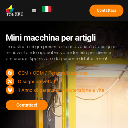
Contattaci
Macchina per artigli
Caso di studio
Domande frequenti
Mini macchina per artigli
Le nostre mini gru presentano una varietà di design e
temi, vantando appeal visivo e idoneità per diverse
preferenze. Apprezzato da persone di tutte le età!
OEM / ODM / Personalizzazione
Disegni brevettati
1 Anno di garanzia, Manutenzione a vita
Contattaci