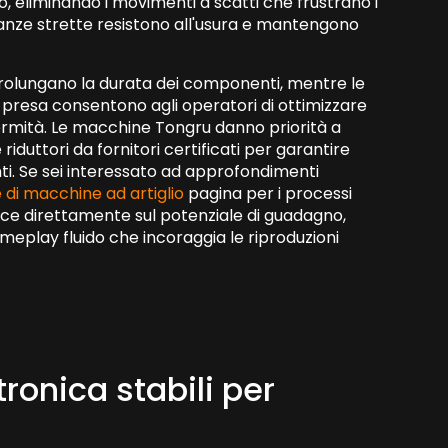
 eliminando i movimenti a scatti che frustrano i
eranze strette resistono all'usura e mantengono
to prolungano la durata dei componenti, mentre le
lla presa consentono agli operatori di ottimizzare
ormità. Le macchine Tongru danno priorità a
iduttori da fornitori certificati per garantire
ti. Se sei interessato ad approfondimenti
 di macchine ad artiglio
pagina per i processi
luisce direttamente sul potenziale di guadagno,
eplay fluido che incoraggia le riproduzioni
tronica stabili per