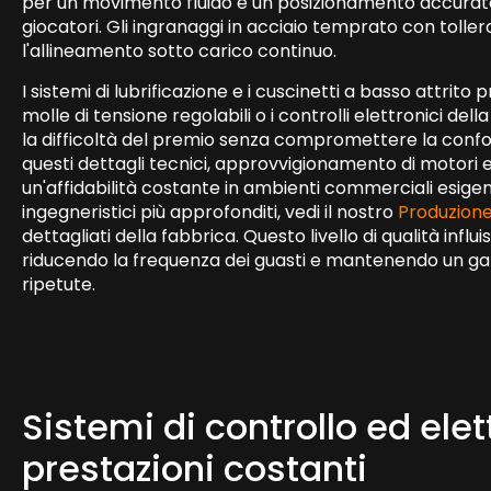
per un movimento fluido e un posizionamento accurato,
giocatori. Gli ingranaggi in acciaio temprato con toll
l'allineamento sotto carico continuo.
I sistemi di lubrificazione e i cuscinetti a basso attri
molle di tensione regolabili o i controlli elettronici de
la difficoltà del premio senza compromettere la conf
questi dettagli tecnici, approvvigionamento di motori e r
un'affidabilità costante in ambienti commerciali esigen
ingegneristici più approfonditi, vedi il nostro
Produzione
dettagliati della fabbrica. Questo livello di qualità inf
riducendo la frequenza dei guasti e mantenendo un gam
ripetute.
Sistemi di controllo ed elet
prestazioni costanti