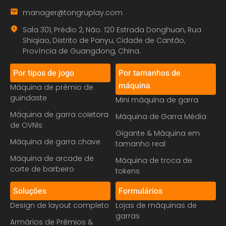
manager@tongruplay.com
Sala 301, Prédio 2, Não. 120 Estrada Donghuan, Rua
Shiqiao, Distrito de Panyu, Cidade de Cantão,
Província de Guangdong, China.
Por tipos de jogo
Por tamanhos de
máquina
Máquina de prêmio de
guindaste
Mini máquina de garra
Máquina de garra coletora
Máquina de Garra Média
de OVNIs
Gigante & Máquina em
Máquina de garra chave
tamanho real
Máquina de arcade de
Máquina de troca de
corte de barbeiro
tokens
Soluções
Formulários
Design de layout completo
Lojas de máquinas de
garras
Armários de Prêmios &