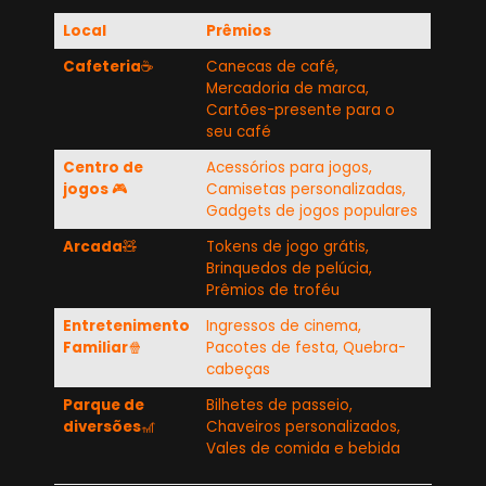
Local
Prêmios
Cafeteria
☕
Canecas de café,
Mercadoria de marca,
Cartões-presente para o
seu café
Centro de
Acessórios para jogos,
jogos
🎮
Camisetas personalizadas,
Gadgets de jogos populares
Arcada
🧸
Tokens de jogo grátis,
Brinquedos de pelúcia,
Prêmios de troféu
Entretenimento
Ingressos de cinema,
Familiar
🍿
Pacotes de festa, Quebra-
cabeças
Parque de
Bilhetes de passeio,
diversões
🎢
Chaveiros personalizados,
Vales de comida e bebida