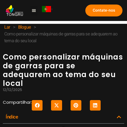
Contate-nos
Máquina de Garra
Estudo de caso
Perguntas frequentes
Lar
>
Blogue
>
Como personalizar máquinas de garras para se adequarem ao
tema do seu local
Como personalizar máquinas
de garras para se
adequarem ao tema do seu
local
12/12/2025
Compartilhar:
Índice