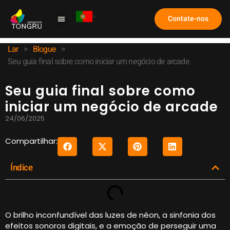
Contate-nos
Máquina de Garra
Estudo de caso
Perguntas frequentes
Lar
>
Blogue
>
Seu guia final sobre como iniciar um negócio de arcade
Seu guia final sobre como
iniciar um negócio de arcade
24/06/2025
Compartilhar:
Índice
O brilho inconfundível das luzes de néon, a sinfonia dos
efeitos sonoros digitais, e a emoção de perseguir uma