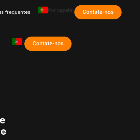
Português
Contate-nos
as frequentes
Contate-nos
pe
de