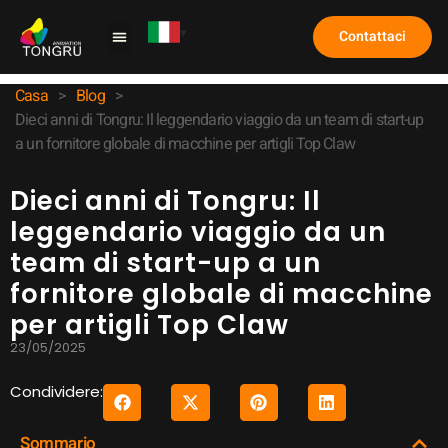
Contattaci
Macchina per artigli
Caso di studio
Domande frequenti
Casa
>
Blog
>
Dieci anni di Tongru: Il leggendario viaggio da un team di start-up
a un fornitore globale di macchine per artigli Top Claw
Dieci anni di Tongru: Il
leggendario viaggio da un
team di start-up a un
fornitore globale di macchine
per artigli Top Claw
23/05/2025
Condividere:
Sommario