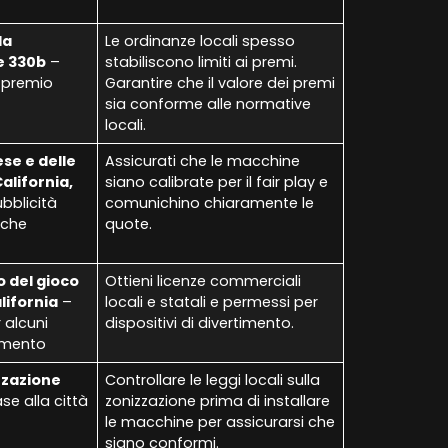
la
Le ordinanze locali spesso
e 330b
–
stabiliscono limiti ai premi.
l premio
Garantire che il valore dei premi
sia conforme alle normative
locali.
se e delle
Assicurati che le macchine
alifornia,
siano calibrate per il fair play e
bblicità
comunichino chiaramente le
iche
quote.
o del gioco
Ottieni licenze commerciali
lifornia
–
locali e statali e permessi per
 alcuni
dispositivi di divertimento.
timento
zzazione
Controllare le leggi locali sulla
se alla città
zonizzazione prima di installare
le macchine per assicurarsi che
siano conformi.