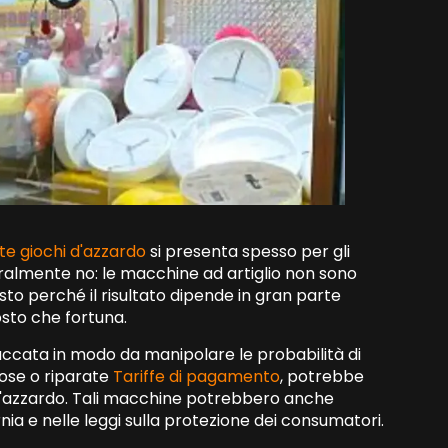
te giochi d'azzardo
si presenta spesso per gli
eneralmente no: le macchine ad artiglio non sono
esto perché il risultato dipende in gran parte
tosto che fortuna.
ruccata in modo da manipolare le probabilità di
ose o riparate
Tariffe di pagamento
, potrebbe
o d'azzardo. Tali macchine potrebbero anche
rnia e nelle leggi sulla protezione dei consumatori.