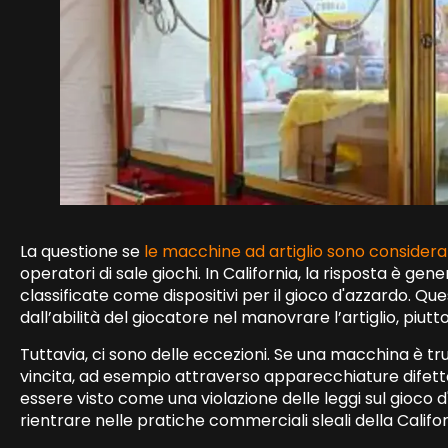
La questione se
le macchine ad artiglio sono considera
operatori di sale giochi. In California, la risposta è g
classificate come dispositivi per il gioco d'azzardo. Qu
dall’abilità del giocatore nel manovrare l’artiglio, piut
Tuttavia, ci sono delle eccezioni. Se una macchina è t
vincita, ad esempio attraverso apparecchiature difett
essere visto come una violazione delle leggi sul gioc
rientrare nelle pratiche commerciali sleali della Califo