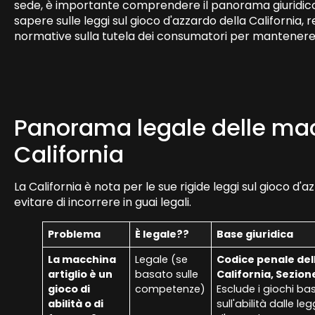
sede, è importante comprendere il panorama giuridico.
sapere sulle leggi sul gioco d'azzardo della California, req
normative sulla tutela dei consumatori per mantener
Panorama legale delle macc
California
La California è nota per le sue rigide leggi sul gioco d
evitare di incorrere in guai legali.
Problema
È legale??
Base giuridica
La macchina
Legale (se
Codice penale del
artiglio è un
basato sulle
California, Sezion
gioco di
competenze)
Esclude i giochi ba
abilità o di
sull'abilità dalle le