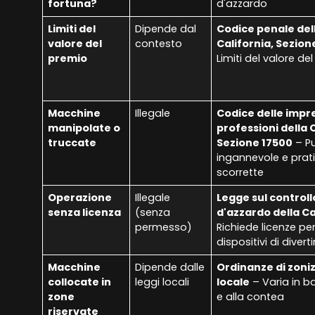
fortuna?
d'azzardo
Limiti del
Dipende dal
Codice penale del
valore del
contesto
California, Sezion
premio
Limiti del valore de
Macchine
Illegale
Codice delle impre
manipolate o
professioni della C
truccate
Sezione 17500
– Pu
ingannevole e prat
scorrette
Operazione
Illegale
Legge sul controll
senza licenza
(senza
d'azzardo della Ca
permesso)
Richiede licenze per
dispositivi di diver
Macchine
Dipende dalle
Ordinanze di zoni
collocate in
leggi locali
locale
– Varia in ba
zone
e alla contea
riservate