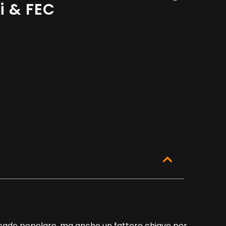
hi & FEC
rcade popolare, ma anche un fattore chiave per