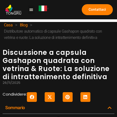
Contattaci
Macchina per artigli
Caso di studio
Domande frequenti
Casa
>
Blog
>
Distributore automatico di capsule Gashapon quadrato con
vetrina e ruote: La soluzione di intrattenimento definitiva
Discussione a capsula
Gashapon quadrata con
vetrina & Ruote: La soluzione
di intrattenimento definitiva
26/11/2025
Condividere:
Sommario