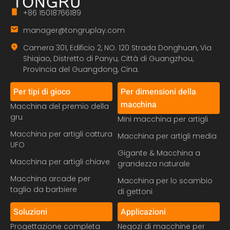
+86 15018766189
manager@tongruplay.com
Camera 301, Edificio 2, NO. 120 Strada Donghuan, Via
Shiqiao, Distretto di Panyu, Città di Guangzhou,
Provincia del Guangdong, Cina.
Per tipi di gioco
Per dimensioni della
macchina
Macchina del premio della
gru
Mini macchina per artigli
Macchina per artigli cattura
Macchina per artigli media
UFO
Gigante & Macchina a
Macchina per artigli chiave
grandezza naturale
Macchina arcade per
Macchina per lo scambio
taglio da barbiere
di gettoni
Soluzioni
Applicazioni
Progettazione completa
Negozi di macchine per