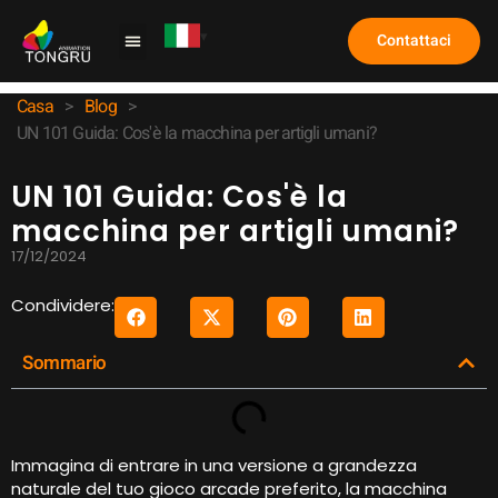
Contattaci
Macchina per artigli
Caso di studio
Domande frequenti
Casa
>
Blog
>
UN 101 Guida: Cos'è la macchina per artigli umani?
UN 101 Guida: Cos'è la
macchina per artigli umani?
17/12/2024
Condividere:
Sommario
Immagina di entrare in una versione a grandezza
naturale del tuo gioco arcade preferito, la macchina